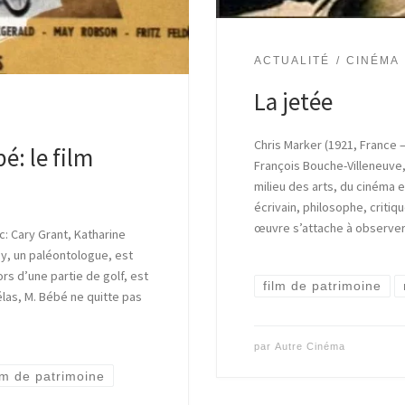
ACTUALITÉ
CINÉMA
La jetée
Chris Marker (1921, France –
é: le film
François Bouche-Villeneuve,
milieu des arts, du cinéma et 
écrivain, philosophe, criti
œuvre s’attache à observer,
: Cary Grant, Katharine
y, un paléontologue, est
ors d’une partie de golf, est
film de patrimoine
las, M. Bébé ne quitte pas
par
Autre Cinéma
lm de patrimoine