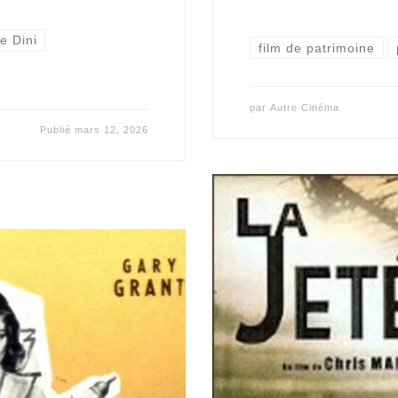
e Dini
film de patrimoine
par
Autre Cinéma
Publié
mars 12, 2026