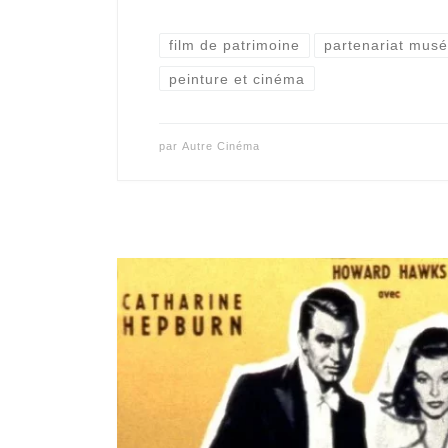
film de patrimoine
partenariat musé
peinture et cinéma
par
Autre Cinéma