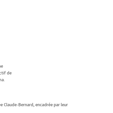
ne
ctif de
ma.
ée Claude-Bernard, encadrée par leur