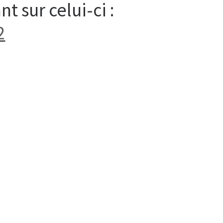
t sur celui-ci :
2