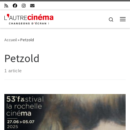
Skip to content
Search
Me
Accueil
»
Petzold
Petzold
1 article