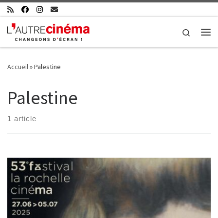
Skip to content
Search
Me
Accueil
»
Palestine
Palestine
1 article