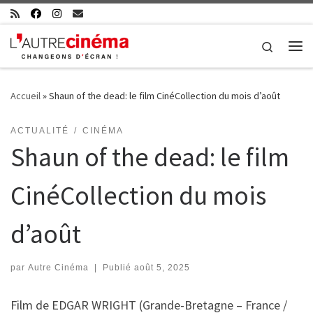
Skip to content
Search
Me
Accueil
»
Shaun of the dead: le film CinéCollection du mois d’août
ACTUALITÉ
CINÉMA
Shaun of the dead: le film
CinéCollection du mois
d’août
par
Autre Cinéma
|
Publié
août 5, 2025
Film de EDGAR WRIGHT (Grande-Bretagne – France /