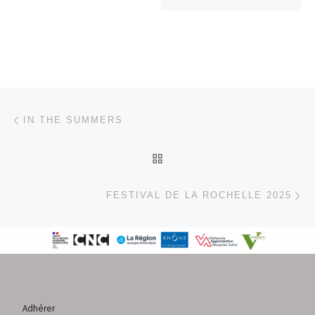
Parcourir les articles
Article précédent
IN THE SUMMERS
RETOUR À LA LISTE DES
Ar
FESTIVAL DE LA ROCHELLE 2025
Adhérer