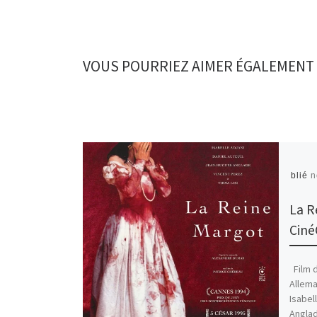
VOUS POURRIEZ AIMER ÉGALEMENT
Publié
n
La R
Ciné
Film d
Allema
Isabel
Angla