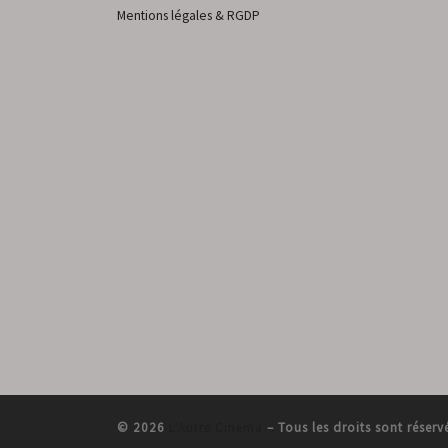
Mentions légales & RGDP
© 2026
L'Autre Cinéma
–
Tous les droits sont réserv