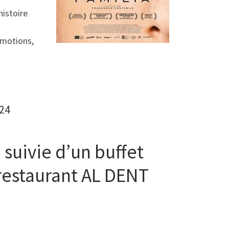
histoire
émotions,
024
 suivie d’un buffet
e restaurant AL DENT