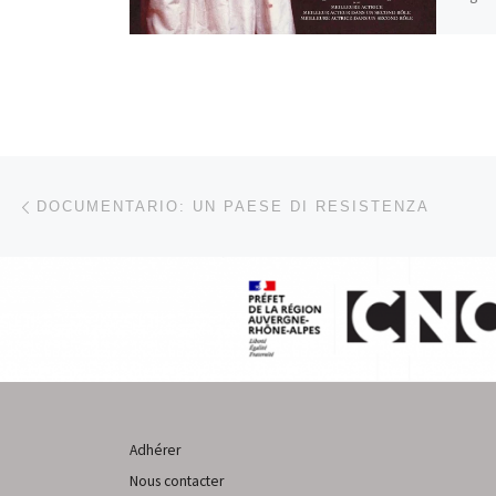
Parcourir les articles
Article précédent
DOCUMENTARIO: UN PAESE DI RESISTENZA
Adhérer
Nous contacter