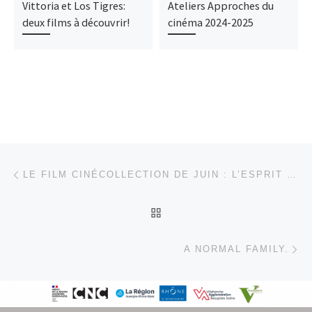
Vittoria et Los Tigres:
Ateliers Approches du
deux films à découvrir!
cinéma 2024-2025
Parcourir les articles
Article précédent
LE FILM CINÉCOLLECTION DE JUIN : L’ESPRIT DE LA RUCHE
RETOUR À LA LISTE DES
Ar
A NORMAL FAMILY.