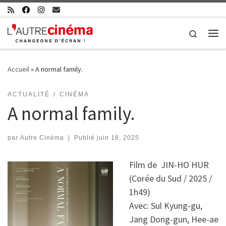
Skip to content
Search
Me
Accueil
»
A normal family.
ACTUALITÉ
CINÉMA
A normal family.
par
Autre Cinéma
|
Publié
juin 18, 2025
Film de JIN-HO HUR
(Corée du Sud / 2025 /
1h49)
Avec: Sul Kyung-gu,
Jang Dong-gun, Hee-ae