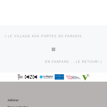
Parcourir les articles
Article précédent
LE VILLAGE AUX PORTES DU PARADIS.
RETOUR À LA LISTE DES
Ar
EN FANFARE…..LE RETOUR!
Adhérer