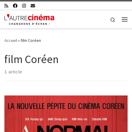
Skip to content
Search
Me
Accueil
»
film Coréen
film Coréen
1 article