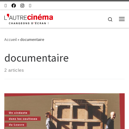
Skip to content
Search
Me
Accueil
»
documentaire
documentaire
2 articles