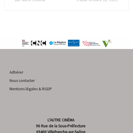
Adhérer
Nous contacter
Mentions légales & RGDP
L’AUTRE CINÉMA
96 Rue de la Sous-Préfecture
69400 Villefranche-sur-Saône