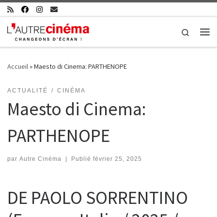
Skip to content
Search
Me
Accueil
»
Maesto di Cinema: PARTHENOPE
ACTUALITÉ
CINÉMA
Maesto di Cinema:
PARTHENOPE
par
Autre Cinéma
|
Publié
février 25, 2025
DE PAOLO SORRENTINO