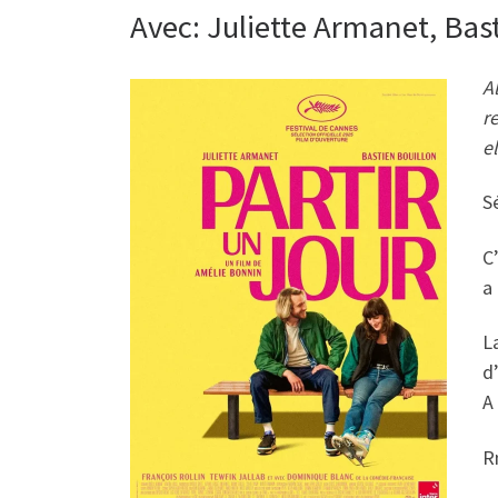
Avec: Juliette Armanet, Bas
A
re
e
S
C
a
L
d’
A
Rm