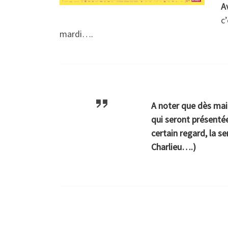
A
c
mardi….
A noter que dès main
qui seront présentée
certain regard, la se
Charlieu….)