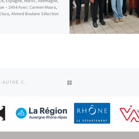
ce, Espagne, Maroc, Allemagne,
ue – 1H54 Avec: Carmen Maura,
Etura, Ahmed Boulane Sélection
RETOUR À LA LISTE DES
PROCÈS-VERBAL DE L’ASSEMBLÉE GÉNÉRALE DE L’AUTRE CINÉMA DU 16 AVRIL 2025