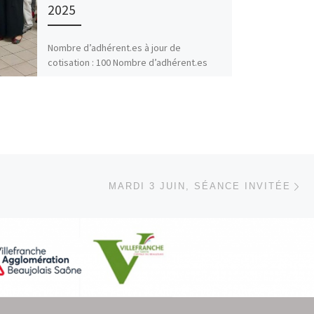
2025
Nombre d’adhérent.es à jour de
cotisation : 100 Nombre d’adhérent.es
présent.es à l’Assemblée Générale : 44
dont 9 pouvoirs 1- Le rapport moral 2024
[…]
Ar
 ARTICLES
MARDI 3 JUIN, SÉANCE INVITÉE