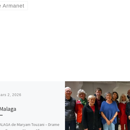
te Armanet
ars 2, 2026
Malaga
ALAGA de Maryam Touzani – Drame