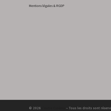
Mentions légales & RGDP
© 2026
L'Autre Cinéma
–
Tous les droits sont réserv