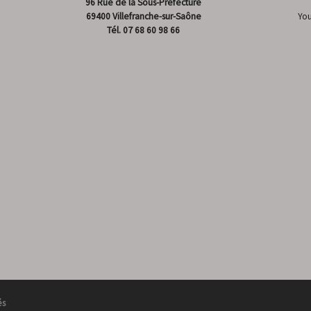
96 Rue de la Sous-Préfecture
69400 Villefranche-sur-Saône
Yo
Tél.
07 68 60 98 66
és