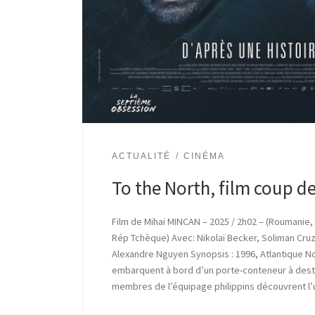
ACTUALITÉ
CINÉMA
To the North, film coup d
Film de Mihai MINCAN – 2025 / 2h02 – (Roumanie,
Rép Tchèque) Avec: Nikolaï Becker, Soliman Cru
Alexandre Nguyen Synopsis : 1996, Atlantique N
embarquent à bord d’un porte-conteneur à dest
membres de l’équipage philippins découvrent l’