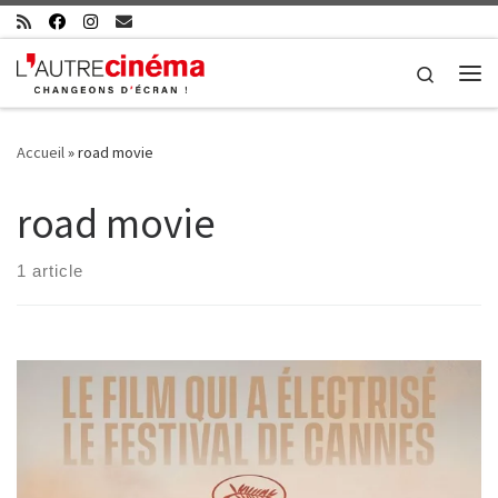
Skip to content
Search
Me
Accueil
»
road movie
road movie
1 article