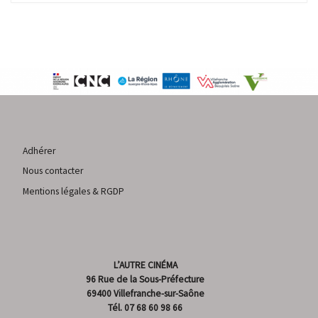
Adhérer
Nous contacter
Mentions légales & RGDP
L’AUTRE CINÉMA
96 Rue de la Sous-Préfecture
69400 Villefranche-sur-Saône
Tél.
07 68 60 98 66