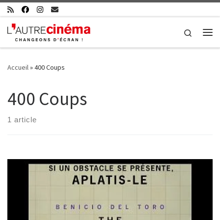
Skip to content
Search
Me
Accueil
»
400 Coups
400 Coups
1 article